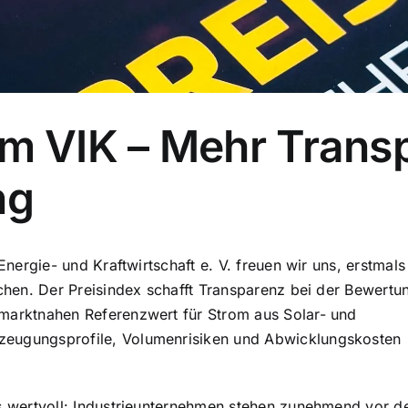
 im VIK – Mehr Trans
ng
Energie- und Kraftwirtschaft e. V. freuen wir uns, erstmal
chen. Der Preisindex schafft Transparenz bei der Bewertu
marktnahen Referenzwert für Strom aus Solar- und
zeugungsprofile, Volumenrisiken und Abwicklungskosten
s wertvoll: Industrieunternehmen stehen zunehmend vor d