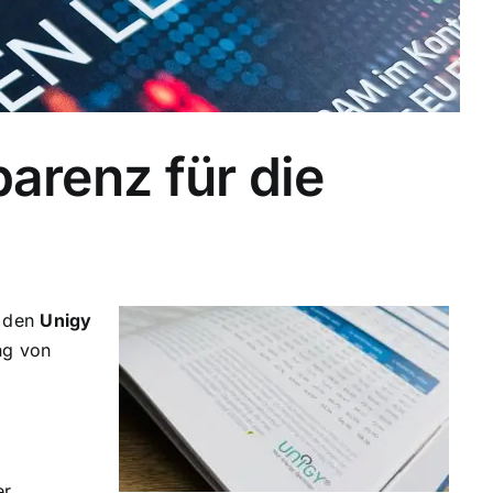
parenz für die
s den
Unigy
ng von
er