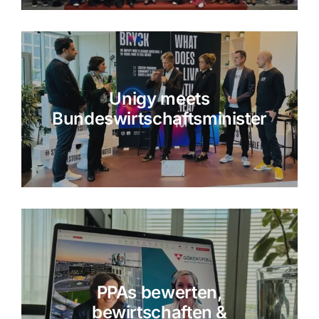
Unigy meets
Bundeswirtschaftsminister
PPAs bewerten,
bewirtschaften &