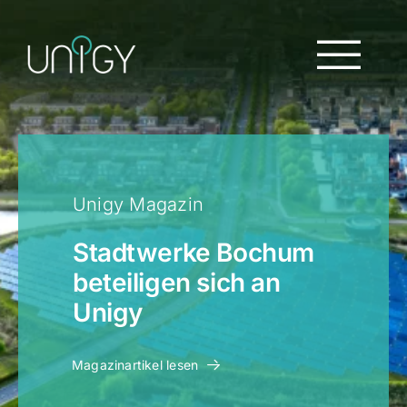
Zum
Inhalt
springen
Tog
Navi
Home
Produkte
Unigy Magazin
Unternehmen
Stadtwerke Bochum
beteiligen sich an
Unigy
Magazin
Magazinartikel lesen
Kontakt