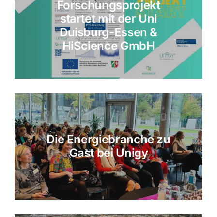
Forschungsprojekt
startet mit der Uni
Duisburg-Essen &
HiScience GmbH
Die Energiebranche zu
Gast bei Unigy